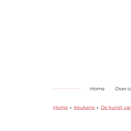
Ga
direct
naar
de
hoofdinhoud
Home
Over o
Home
»
Keukens
»
De kunst van