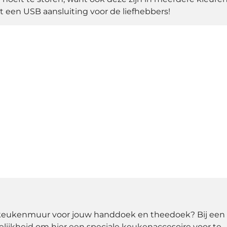
t een USB aansluiting voor de liefhebbers!
e keukenmuur voor jouw handdoek en theedoek? Bij een
lijkheid om hier een speciale keukenaccesoire voor te