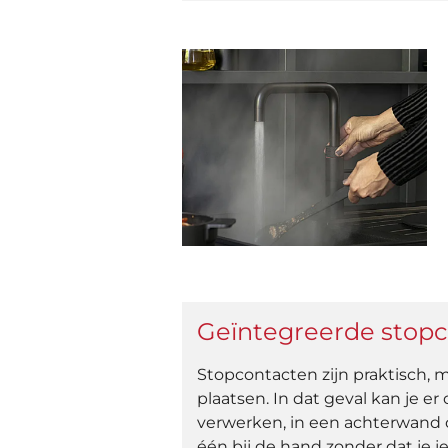
Geïntegreerde stop
Stopcontacten zijn praktisch, m
plaatsen. In dat geval kan je e
verwerken, in een achterwand of
één bij de hand zonder dat je j