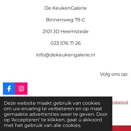
De KeukenGalerie
Binnenweg 79-C
2101 JD Heemstede
023 576 71 26
info@dekeukengalerie.nl
Volg ons op:
F
I
a
n
c
s
Privacybeleid
|
Cookiebeleid
Deze website maakt gebruik van cookies
e
t
om uw ervaring te verbeteren en op maat
b
a
gemaakte advertenties weer te geven. Door
© 2025 De KeukenGalerie
o
g
op ‘Accepteren’ te klikken, gaat u akkoord
o
r
met het gebruik van alle cookies.
k
a