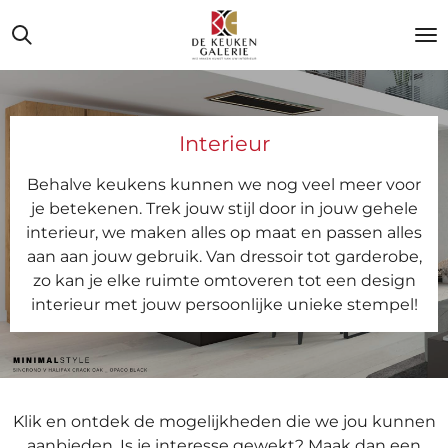
Ga
direct
naar
de
hoofdinhoud
Interieur
Behalve keukens kunnen we nog veel meer voor
je betekenen. Trek jouw stijl door in jouw gehele
interieur, we maken alles op maat en passen alles
aan aan jouw gebruik. Van dressoir tot garderobe,
zo kan je elke ruimte omtoveren tot een design
interieur met jouw persoonlijke unieke stempel!
Klik en ontdek de mogelijkheden die we jou kunnen
aanbieden. Is je interesse gewekt? Maak dan een