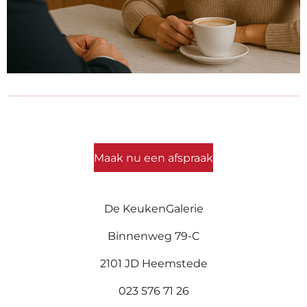
Maak nu een afspraak
De KeukenGalerie
Binnenweg 79-C
2101 JD Heemstede
023 576 71 26