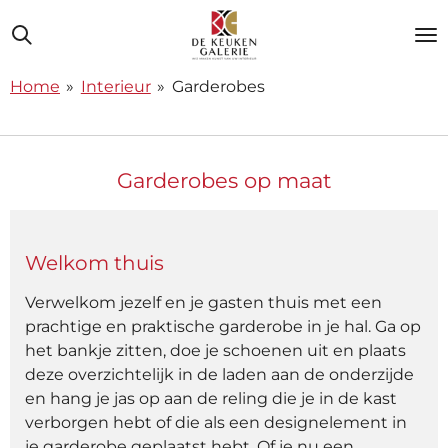
Ga
direct
naar
Home
»
Interieur
»
Garderobes
de
hoofdinhoud
Garderobes op maat
Welkom thuis
Verwelkom jezelf en je gasten thuis met een
prachtige en praktische garderobe in je hal. Ga op
het bankje zitten, doe je schoenen uit en plaats
deze overzichtelijk in de laden aan de onderzijde
en hang je jas op aan de reling die je in de kast
verborgen hebt of die als een designelement in
je garderobe geplaatst hebt. Of je nu een