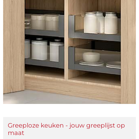
Greeploze keuken - jouw greeplijst op
maat