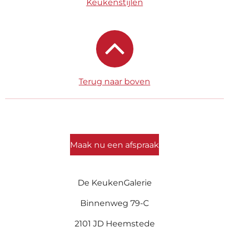
Keukenstijlen
Terug naar boven
Maak nu een afspraak
De KeukenGalerie
Binnenweg 79-C
2101 JD Heemstede